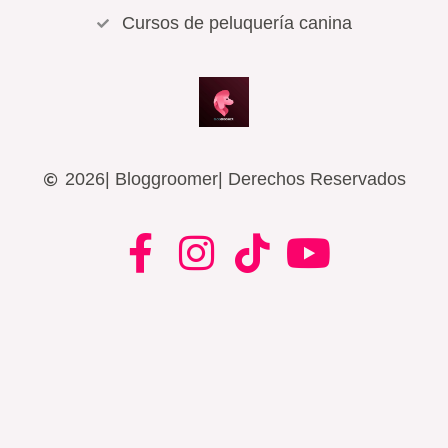
Cursos de peluquería canina
2026
| Bloggroomer
| Derechos Reservados
F
I
T
Y
a
n
i
o
c
s
k
u
e
t
t
t
b
a
o
u