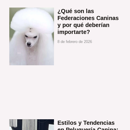
Página
Página
Página
Página
¿Qué son las
Federaciones Caninas
y por qué deberían
importarte?
8 de febrero de 2026
Estilos y Tendencias
en Peluquería Canina: