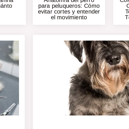
anina
Anatomía del perro
Col
uánto
para peluqueros: Cómo
?
evitar cortes y entender
T
el movimiento
T