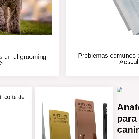
Problemas comunes c
as en el grooming
Aescul
6
Anat
para
cani