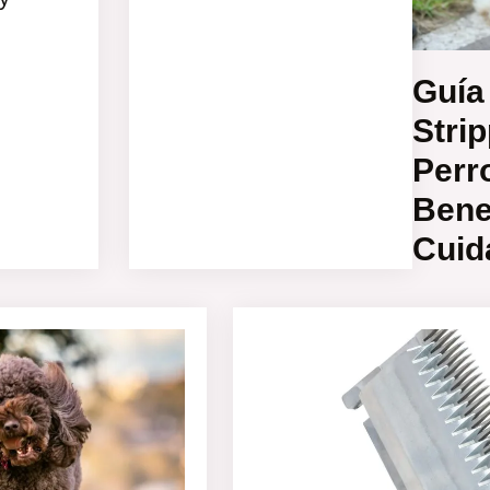
Guía
Stri
Perr
Bene
Cuid