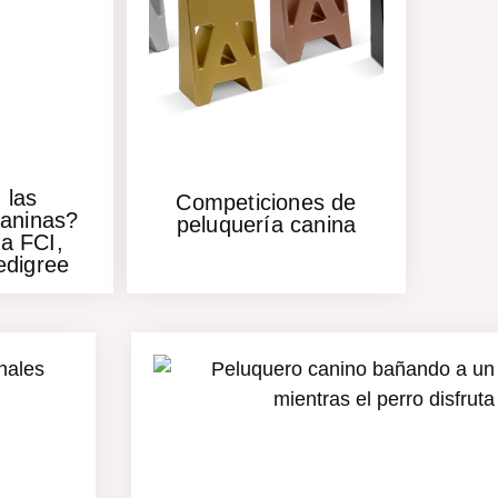
 las
Competiciones de
aninas?
peluquería canina
la FCI,
edigree